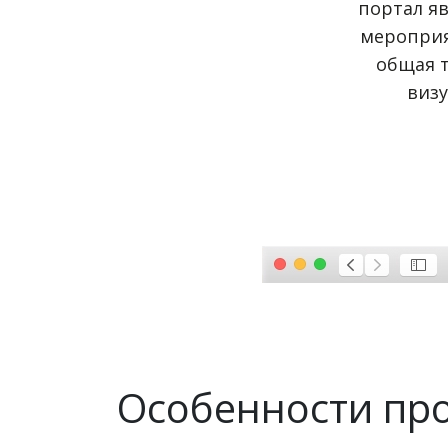
портал я
мероприя
общая т
визу
Особенности пр