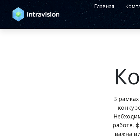
Главная
Комп
Ко
В рамках
конкур
Небходим
работе, 
важна ви