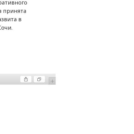
ративного
а принята
азвита в
Сочи.