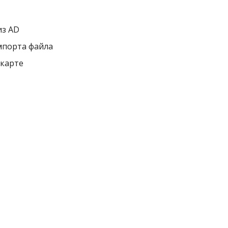
из AD
мпорта файла
 карте