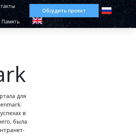
такты
Обсудить проект
Память
ark
ртала для
enmark.
успехах в
его, была
интранет-